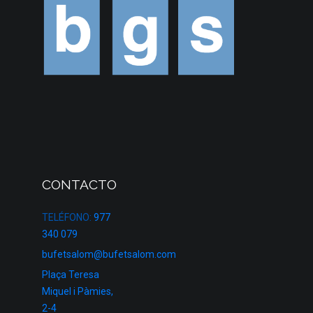
CONTACTO
TELÉFONO:
977
340 079
bufetsalom@bufetsalom.com
Plaça Teresa
Miquel i Pàmies,
2-4