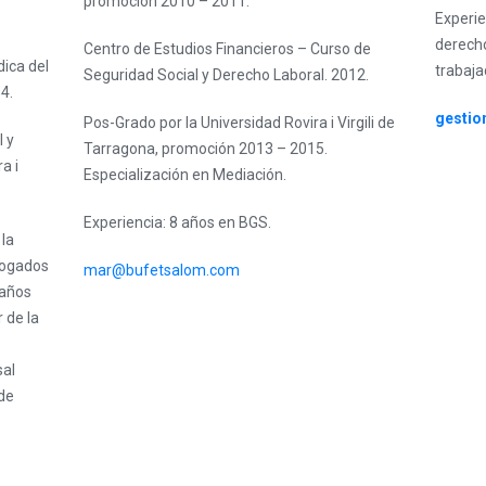
promoción 2010 – 2011.
Experie
derecho
Centro de Estudios Financieros – Curso de
dica del
trabaja
Seguridad Social y Derecho Laboral. 2012.
4.
gesti
Pos-Grado por la Universidad Rovira i Virgili de
 y
Tarragona, promoción 2013 – 2015.
a i
Especialización en Mediación.
Experiencia: 8 años en BGS.
 la
bogados
mar@bufetsalom.com
 años
 de la
sal
 de