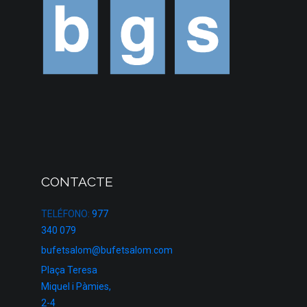
CONTACTE
TELÉFONO:
977
340 079
bufetsalom@bufetsalom.com
Plaça Teresa
Miquel i Pàmies,
2-4