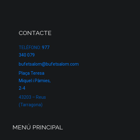
CONTACTE
TELÉFONO:
977
340 079
bufetsalom@bufetsalom.com
Plaça Teresa
Miquel i Pàmies,
2-4
43203 – Reus
(Tarragona)
MENÚ PRINCIPAL